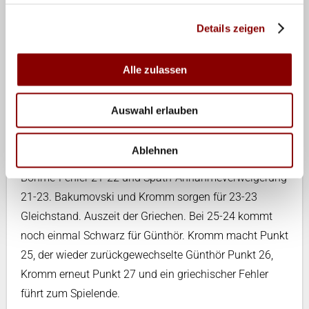
durchbringt. Das Spiel bleibt bis zur zweiten
technischen Auszeit ausgeglichen, Bakumovski und
Details zeigen
Kromm im Angriff erfolgreich: 16-15 Führung. Die
Satzstände bleiben eng, den jeweiligen 1-Punkt-
Alle zulassen
Vorsprung des deutschen Teams kann nicht auf zwei
Punkte erweitert werden: entweder starker griechischer
Auswahl erlauben
Angriff nach harmlosem Aufschlag oder eigener
Aufschlagfehler. Bei 21-20 Führung Angriffsfehler
Ablehnen
Bakumovski, Auszeit von Moculescu folgt. Nach
Böhme-Fehler 21-22 und Späth-Annahmeverweigerung
21-23. Bakumovski und Kromm sorgen für 23-23
Gleichstand. Auszeit der Griechen. Bei 25-24 kommt
noch einmal Schwarz für Günthör. Kromm macht Punkt
25, der wieder zurückgewechselte Günthör Punkt 26,
Kromm erneut Punkt 27 und ein griechischer Fehler
führt zum Spielende.