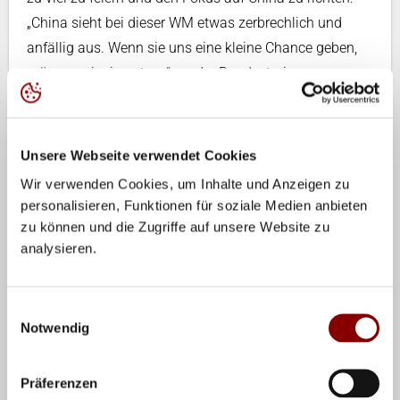
„China sieht bei dieser WM etwas zerbrechlich und
anfällig aus. Wenn sie uns eine kleine Chance geben,
müssen wir sie nutzen“, so der Bundestrainer.
Um die Spielerinnen gut vorbereitet in das Duell mit
dem Weltranglisten-Ersten zu schicken, legen Guidetti,
Unsere Webseite verwendet Cookies
Co-Trainer Helmut von Soosten und Spielbeobachter
Wir verwenden Cookies, um Inhalte und Anzeigen zu
Alessandro Beltrami mal wieder eine Nachtschicht ein:
personalisieren, Funktionen für soziale Medien anbieten
„Wir gucken insgesamt fünf Videos von China. Drei
zu können und die Zugriffe auf unsere Website zu
Spiele gegen uns von der Chinareise im Sommer, ein
analysieren.
Spiel vom Grand Prix gegen Italien und das Spiel heute
gegen Russland. Helmut sieht sich Block und Abwehr
Einwilligungsauswahl
an, ich kümmere mich um den Angriff aus der
Notwendig
Annahme und die Angriffsrichtungen“, erklärt Guidetti
die Aufgabenverteilung. Eine Taktik gab er schon vorab
Präferenzen
bekannt: „Die Nummer sieben Suhong Zhou ist die