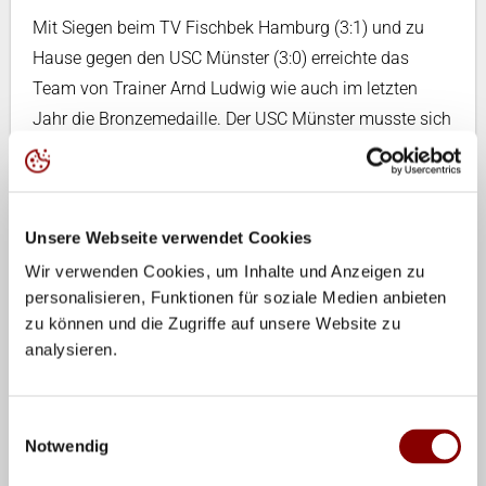
Mit Siegen beim TV Fischbek Hamburg (3:1) und zu
Hause gegen den USC Münster (3:0) erreichte das
Team von Trainer Arnd Ludwig wie auch im letzten
Jahr die Bronzemedaille. Der USC Münster musste sich
mit dem vierten Platz begnügen. Nach einem sehr
starken Start in die Endrunde (5 Siege, 1 Niederlage)
ging den Münsteranerinnen etwas die Luft aus.
Unsere Webseite verwendet Cookies
Münsters Coach Axel Büring aber dennoch nicht
unzufrieden: „Der vierte Platz ist leistungsgerecht. Wir
Wir verwenden Cookies, um Inhalte und Anzeigen zu
personalisieren, Funktionen für soziale Medien anbieten
hatten einen Umbruch zu bewerkstelligen und das hat
zu können und die Zugriffe auf unsere Website zu
länger gedauert als erwartet." Der VfB Suhl konnte sich
analysieren.
über das beste Resultat ihrer Zugehörigkeit zur
Bundesliga freuen. Nach zwei sechsten Plätzen nun ein
Platz besser. Derr TV Fischbek Hamburg schließt die
Einwilligungsauswahl
Notwendig
Saison 2005/2006 auf dem sechsten Tabellenrang ab.