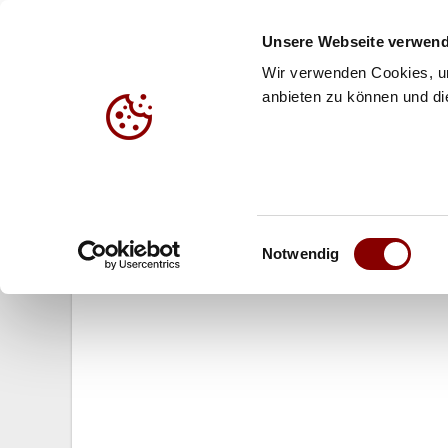
Unsere Webseite verwend
Wir verwenden Cookies, um
anbieten zu können und die
HALLE
BEACH
JUG
03.03.2005
Einwilligungsauswahl
Jugend-EM 2005: DVV-Jungen wol
Notwendig