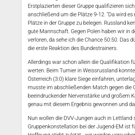
Erstplazierten dieser Gruppe qualifizieren sich f
anschließend um die Plätze 9-12. "Da wird es 
Plätze in der Gruppe zu belegen. Russland ken
gute Mannschaft. Gegen Polen haben wir in de
verloren, da sehe ich die Chance 50:50. Das dü
die erste Reaktion des Bundestrainers.
Allerdings war schon allein die Qualifikation 
werten. Beim Turnier in Weissrussland konnt
Österreich (3:0) klare Siege einfahren, unter
musste im abschließenden Match gegen die Ga
beeindruckender Nervenstärke und großem Ka
genau mit diesem Ergebnis gewonnen und das
Nun wollen die DVV-Jungen auch in Lettland 
Gruppenkonstellation bei der Jugend-EM ist f
Hoffnung stirbt zuletzt - wir werden versuch