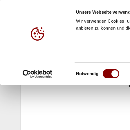
Unsere Webseite verwend
Wir verwenden Cookies, um
anbieten zu können und die
HALLE
BEACH
JUG
21.03.2005
Einwilligungsauswahl
Deutsche Volleyball Liga: Meiste
Notwendig
und Friedrichshafen an Tabellens