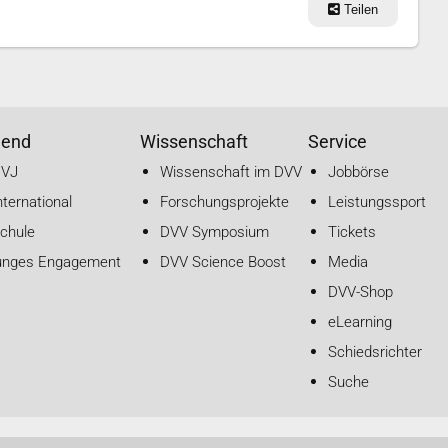
Teilen
gend
Wissenschaft
Service
DVJ
Wissenschaft im DVV
Jobbörse
nternational
Forschungsprojekte
Leistungssport
chule
DVV Symposium
Tickets
unges Engagement
DVV Science Boost
Media
DVV-Shop
eLearning
Schiedsrichter
Suche