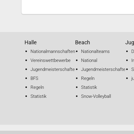
Halle
Beach
Ju
Nationalmannschaften
Nationalteams
Vereinswettbewerbe
National
I
Jugendmeisterschaften
Jugendmeisterschaften
S
BFS
Regeln
j
Regeln
Statistik
Statistik
Snow-Volleyball