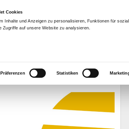
et Cookies
 Inhalte und Anzeigen zu personalisieren, Funktionen für sozia
 Zugriffe auf unsere Website zu analysieren.
END
WISSENSCHAFT
SERVIC
rklasse setzt sich durch – Münster
Präferenzen
Statistiken
Marketin
pitze!