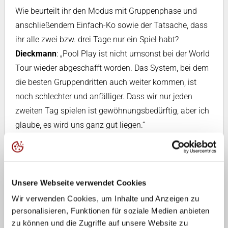
Wie beurteilt ihr den Modus mit Gruppenphase und
anschließendem Einfach-Ko sowie der Tatsache, dass
ihr alle zwei bzw. drei Tage nur ein Spiel habt?
Dieckmann
: „Pool Play ist nicht umsonst bei der World
Tour wieder abgeschafft worden. Das System, bei dem
die besten Gruppendritten auch weiter kommen, ist
noch schlechter und anfälliger. Dass wir nur jeden
zweiten Tag spielen ist gewöhnungsbedürftig, aber ich
glaube, es wird uns ganz gut liegen.“
Bereitet ihr euch auf diesen ungewöhnlichen Modus -
normalerweise wird ein gesamtes Turnier in drei Tagen
absolviert - vor? Habt ihr euer Training diesbezüglich
Unsere Webseite verwendet Cookies
umgestellt?
Wir verwenden Cookies, um Inhalte und Anzeigen zu
Dieckmann
: „Nein. Man kann nicht das Training so
personalisieren, Funktionen für soziale Medien anbieten
umstellen (v.a. das Krafttraining), da man dann
zu können und die Zugriffe auf unsere Website zu