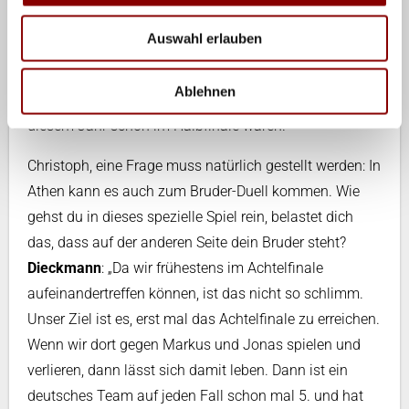
Siehe Sydney, siehe World Tour in diesem Jahr.
Auswahl erlauben
Mindestens die Hälfte der Männer-Teams, wenn nicht
noch mehr, sind in der Lage, eine Medaille zu holen.
Ablehnen
Das sieht man daran, wie viele verschiedene Teams in
diesem Jahr schon im Halbfinale waren.“
Christoph, eine Frage muss natürlich gestellt werden: In
Athen kann es auch zum Bruder-Duell kommen. Wie
gehst du in dieses spezielle Spiel rein, belastet dich
das, dass auf der anderen Seite dein Bruder steht?
Dieckmann
: „Da wir frühestens im Achtelfinale
aufeinandertreffen können, ist das nicht so schlimm.
Unser Ziel ist es, erst mal das Achtelfinale zu erreichen.
Wenn wir dort gegen Markus und Jonas spielen und
verlieren, dann lässt sich damit leben. Dann ist ein
deutsches Team auf jeden Fall schon mal 5. und hat