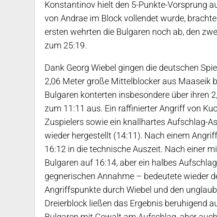
Konstantinov hielt den 5-Punkte-Vorsprung auf
von Andrae im Block vollendet wurde, brachte
ersten wehrten die Bulgaren noch ab, den zwe
zum 25:19.
Dank Georg Wiebel gingen die deutschen Spie
2,06 Meter große Mittelblocker aus Maaseik b
Bulgaren konterten insbesondere über ihren 2
zum 11:11 aus. Ein raffinierter Angriff von Ku
Zuspielers sowie ein knallhartes Aufschlag-A
wieder hergestellt (14:11). Nach einem Angrif
16:12 in die technische Auszeit. Nach einer m
Bulgaren auf 16:14, aber ein halbes Aufschlag
gegnerischen Annahme – bedeutete wieder de
Angriffspunkte durch Wiebel und den unglaub
Dreierblock ließen das Ergebnis beruhigend a
Bulgaren mit Gewalt am Aufschlag, aber auch 