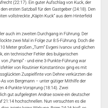
recht (22:17). Ein guter Aufschlag von Kuck, der
 den ersten Satzball für den Gastgeber (24:18). Den
iten vollstreckte „Käptn Kuck“ aus dem Hinterfeld
ler auch im zweiten Durchgang in Führung. Der
lockte zwei Mal in Folge zur 8:5-Führung. Doch die
,10 Meter großen „Turm“ Evgeni Ivanov und glichen
ck, ein technischer Fehler des bulgarischen
s von „Pampi“ - und eine 3-Punkte-Führung war
fsfehler von Routinier Konstantinov ging es mit
issglückten Zuspielfinte von Dehne verkürzten die
-As von Bergmann – unter gütiger Mithilfe der
n 4-Punkte-Vorsprung (18:14). Zwei
lich gut aufgelegten Andrae sowie ein deutscher
uf 21:14 hochschnellen. Nun versuchten es die
dies zeigte keine Wirkung. Beim 24:16 hieß es