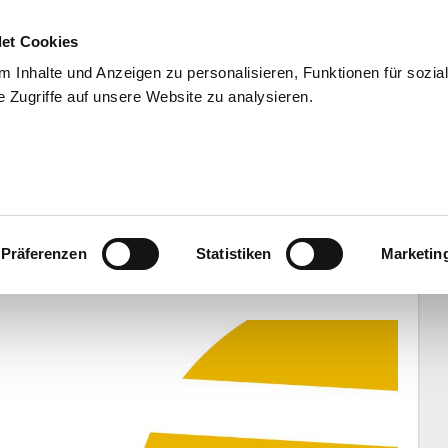
et Cookies
 Inhalte und Anzeigen zu personalisieren, Funktionen für sozia
 Zugriffe auf unsere Website zu analysieren.
END
WISSENSCHAFT
SERVIC
: DVV-Auswahl siegt souverän 3:0 zum
Präferenzen
Statistiken
Marketin