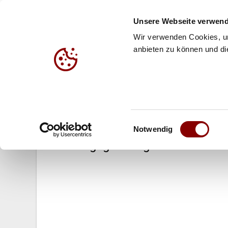
Unsere Webseite verwend
Wir verwenden Cookies, um
anbieten zu können und die
HALLE
BEACH
JUG
05.01.2004
Einwilligungsauswahl
Olympia-Qualifikation in Leipzig
Notwendig
Auftakt gegen Bulgarien!