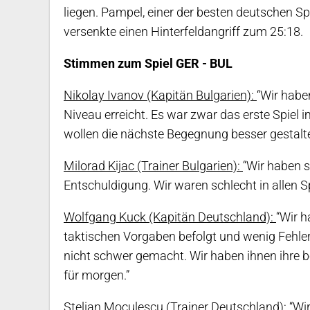
liegen. Pampel, einer der besten deutschen S
versenkte einen Hinterfeldangriff zum 25:18.
Stimmen zum Spiel GER - BUL
Nikolay Ivanov (Kapitän Bulgarien):
“Wir habe
Niveau erreicht. Es war zwar das erste Spiel i
wollen die nächste Begegnung besser gestalte
Milorad Kijac (Trainer Bulgarien):
“Wir haben s
Entschuldigung. Wir waren schlecht in allen S
Wolfgang Kuck (Kapitän Deutschland):
“Wir h
taktischen Vorgaben befolgt und wenig Fehler
nicht schwer gemacht. Wir haben ihnen ihre 
für morgen.”
Stelian Moculescu (Trainer Deutschland):
“Wi