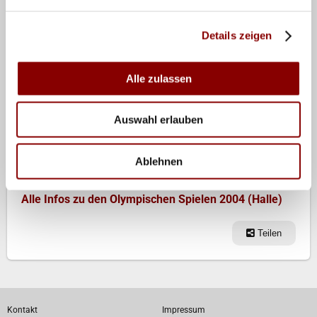
Satz-Marathon der Kubaner profitieren: Heute Abend
Details zeigen
(20.00 Uhr) hat die DVV-Auswahl ihr Auftaktmatch
gegen die Kubanerinnen, gegen die es im Verlauf des
Grand Prix eine 1:3-Vorrunden-Niederlage gab.
Alle zulassen
Besondere Brisanz enthält das Spiel, da diese Paarung
auch das Auftaktspiel des Olympischen Turniers der
Auswahl erlauben
Frauen ist.
Ablehnen
Alle Infos zum Grand Prix 2004
Alle Infos zu den Olympischen Spielen 2004 (Halle)
Teilen
Kontakt
Impressum