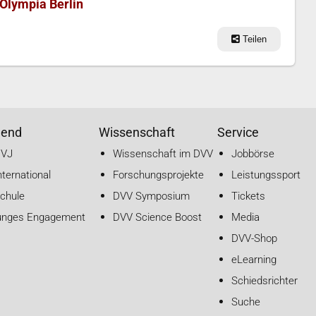
Olympia Berlin
Teilen
gend
Wissenschaft
Service
DVJ
Wissenschaft im DVV
Jobbörse
nternational
Forschungsprojekte
Leistungssport
chule
DVV Symposium
Tickets
unges Engagement
DVV Science Boost
Media
DVV-Shop
eLearning
Schiedsrichter
Suche