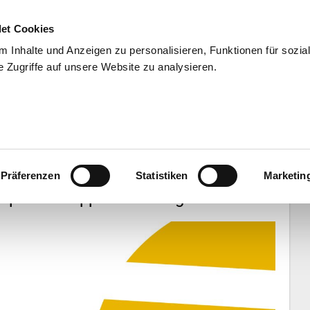
et Cookies
 Inhalte und Anzeigen zu personalisieren, Funktionen für sozia
 Zugriffe auf unsere Website zu analysieren.
END
WISSENSCHAFT
SERVIC
er Münster erster Tabellenführer -
Präferenzen
Statistiken
Marketin
rpasst knapp ersten Sieg!