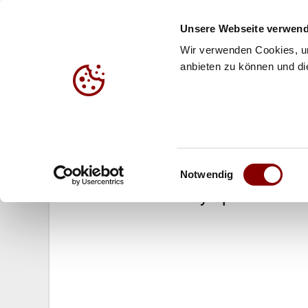
Unsere Webseite verwend
Wir verwenden Cookies, um
anbieten zu können und die
HALLE
BEACH
JUG
18.10.2004
Einwilligungsauswahl
Frauen Bundesliga: Titelverteidig
Notwendig
Zürich Team VC Olympia Berlin ve