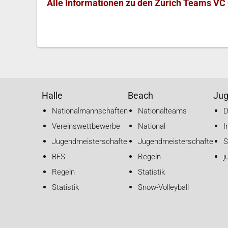
Alle Informationen zu den Zürich Teams VC 
Halle
Beach
Ju
Nationalmannschaften
Nationalteams
Vereinswettbewerbe
National
I
Jugendmeisterschaften
Jugendmeisterschaften
S
BFS
Regeln
j
Regeln
Statistik
Statistik
Snow-Volleyball