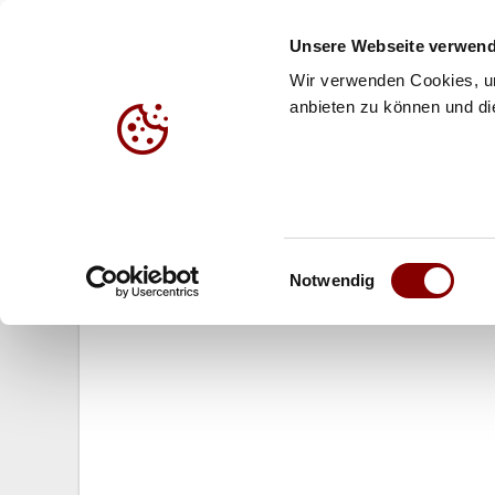
Unsere Webseite verwend
Wir verwenden Cookies, um
anbieten zu können und die
HALLE
BEACH
JUG
17.12.2004
Einwilligungsauswahl
Die Deutsche Volleyball-Jugend b
Notwendig
MIKASA-Bällen!