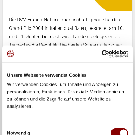
Die DVV-Frauen-Nationalmannschaft, gerade für den
Grand Prix 2004 in Italien qualifiziert, bestreitet am 10.
und 11. September noch zwei Länderspiele gegen die
Tschechische Republik. Die beiden Spiele in Jablonec
(jeweils 18.00 Uhr) dienen der Mannschaft von
Bundestrainer Hee Wan Lee als letzte Vorbereitung auf
die EM-Endrunde in Antalya und Ankara vom 20.-28.
Unsere Webseite verwendet Cookies
September. Dort tritt die deutsche Mannschaft in ihrer
Wir verwenden Cookies, um Inhalte und Anzeigen zu
Vorrundengruppe in Ankara auf die Slowakei,
personalisieren, Funktionen für soziale Medien anbieten
Rumänien, Serbien & Montenegro, Russland und die
zu können und die Zugriffe auf unsere Website zu
Türkei.
analysieren.
Lee berief seinen 18-er Kader für die EM. Darunter sind
mit Beatrice Dömeland, Sylvia Roll und Birgit Thumm
Einwilligungsauswahl
Notwendig
drei WM-Spielerinnen, die zuletzt nicht für die