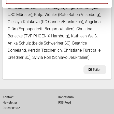
Judith Sylvester (alle TSV Bayer 04 Leverkusen),
Cornelia Dumler, Atika Bouagaa, Birgit Thumm (alle
USC Münster), Katja Wühler (Rote Raben Vilsbiburg),
Olessya Kulakova (RC Cannes/Frankreich), Angelina
Grün (Foppapedretti Bergamo/Italien), Christina
Benecke (TVF PHOENIX Hamburg), Kathleen Weiß,
Anika Schulz (beide Schweriner SC), Beatrice
Dömeland, Kerstin Tzscherlich, Christiane Fürst (alle
Dresdner SC), Sylvia Roll (Schiavo Jesi/Italien)
Teilen
Kontakt
Impressum
Newsletter
RSS Feed
Datenschutz