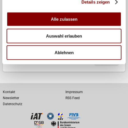
Details zeigen
Timmendorfer Strand und die WM 2005 in Berlin
werden auf alle Fälle durchgeführt.“
Alle zulassen
Vielleicht gibt es ja bereits am Wochenende erste
Klarheit: Dann trifft sich der Beach-Volleyball-
Auswahl erlauben
Ausschuss (BVA) zu seiner routine mäßigen Sitzung in
Frankfurt.
Ablehnen
Teilen
Kontakt
Impressum
Newsletter
RSS Feed
Datenschutz