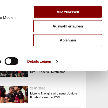
Alle zulassen
le Medien
Auswahl erlauben
E
VERBAND
TRAINER
Ablehnen
VERWANDTE NEWS
g
Details zeigen
28.05.2026
Länderspiel der DVV-Männer in Neu-
Ulm – Kader & Livestreams
27.05.2026
Moreno Traviglia wird neuer Junioren-
Bundestrainer des DVV