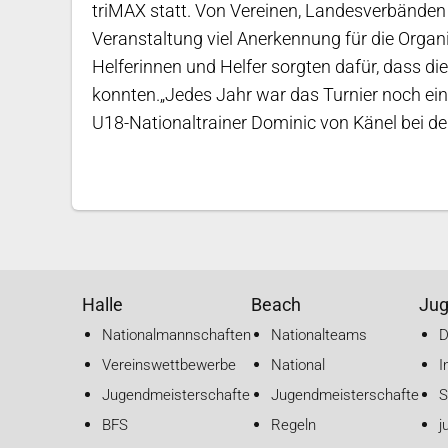
triMAX statt. Von Vereinen, Landesverbänden 
Veranstaltung viel Anerkennung für die Orga
Helferinnen und Helfer sorgten dafür, dass d
konnten.„Jedes Jahr war das Turnier noch ein
U18-Nationaltrainer Dominic von Känel bei de
Halle
Beach
Ju
Nationalmannschaften
Nationalteams
Vereinswettbewerbe
National
I
Jugendmeisterschaften
Jugendmeisterschaften
S
BFS
Regeln
j