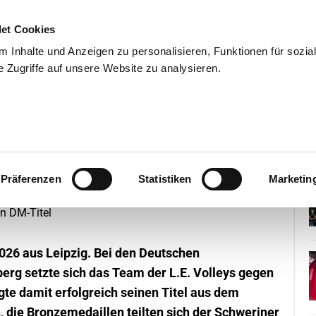
et Cookies
 Inhalte und Anzeigen zu personalisieren, Funktionen für sozia
 Zugriffe auf unsere Website zu analysieren.
END
WISSENSCHAFT
SERVIC
pzig verteidigen DM-Titel
Präferenzen
Statistiken
Marketin
26 aus Leipzig. Bei den Deutschen
rg setzte sich das Team der L.E. Volleys gegen
gte damit erfolgreich seinen Titel aus dem
 die Bronzemedaillen teilten sich der Schweriner