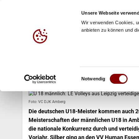
Unsere Webseite verwend
Wir verwenden Cookies, um
anbieten zu können und die
HALLE
BEACH
JUG
30.05.2026
Einwilligungsauswahl
U 18 männlich: LE Volleys aus Lei
Notwendig
Foto: VC DJK Amberg
Die deutschen U18-Meister kommen auch 20
Meisterschaften der männlichen U18 in Ambe
die nationale Konkurrenz durch und verteidi
Vorjahr. Silber ging an den VV Human Essen,