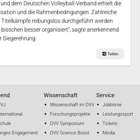
und dem Deutschen Volleyball-Verband erhielt die
nisation und die Rahmenbedingungen. Zahlreiche
ie Titelkämpfe reibungslos durchgeführt werden
 bisschen besser organisiert“, sagte anerkennend
r Siegerehrung.
Teilen
gend
Wissenschaft
Service
DVJ
Wissenschaft im DVV
Jobbörse
nternational
Forschungsprojekte
Leistungssport
chule
DVV Symposium
Tickets
unges Engagement
DVV Science Boost
Media