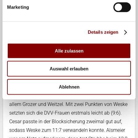
abwehrte. Den zweiten Satzball wehrte Grozer ab und
Marketing
sorgte anschließend mit einem Block für den ersten
Satzball der Deutschen. Die junge Außenangreiferin
hatte beim 28:27 die Chance auf den Satzausgleich,
Details zeigen
doch ihr Angriff landete im Aus. Auch den vierten
Satzball hatten die Deutschen nach einer wackeligen
Alle zulassen
Annahme vermeintlich abgewehrt, doch die Challenge
zeigte, dass Straube beim Zuspiel übergegriffen hatte
Auswahl erlauben
und der Satz somit an die Ukraine ging.
Ablehnen
Der dritte Durchgang begann zunächst ausgeglichen
(6:6). Für Deutschland punkteten in dieser Phase vor
allem Grozer und Weitzel. Mit zwei Punkten von Weske
setzten sich die DVV-Frauen erstmals leicht ab (9:6).
Cesar passte in der Blocksicherung zweimal gut auf,
sodass Weske zum 11:7 verwandeln konnte. Alsmeier