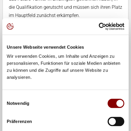
die Qualifikation gerutscht und müssen sich ihren Platz
im Hauptfeld zunächst erkämpfen.
Die Fans können sich auf der Beachanlage im
Münchner Olympiapark auf vier Tage hochklassigen
Beach-Volleyball, spektakuläre Ballwechsel, enge
Unsere Webseite verwendet Cookies
Entscheidungen und die besondere Atmosphäre der
Wir verwenden Cookies, um Inhalte und Anzeigen zu
German Beach Tour inklusive Flutlichtspielen freuen.
personalisieren, Funktionen für soziale Medien anbieten
Los geht es am Donnerstag (2. Juli) um 13.30 Uhr mit
zu können und die Zugriffe auf unsere Website zu
der Qualifikation im Single-Elimination-Format. Die
analysieren.
Hauptfeldspiele beginnen am Freitag (3. Juli) um 12
Uhr und werden im Double-Elimination-Format
Einwilligungsauswahl
ausgetragen. Am Sonntag (5. Juli) werden ab 15.30
Notwendig
Uhr die Siegerinnen des ersten Münchner Tourstopps
ermittelt. Das Finale der Männer folgt um 16.30 Uhr.
Präferenzen