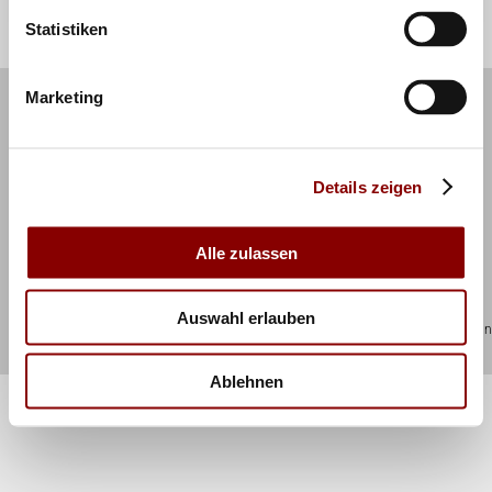
Statistiken
Marketing
Kontakt
Impressum
Newsletter
RSS Feed
Datenschutz
Details zeigen
Alle zulassen
Auswahl erlauben
© 2026 Deutscher Volleyball-Verband Otto-Fleck-Schneise 8 60528 Frankfurt/Main
info@volleyball-verband.de
Ablehnen