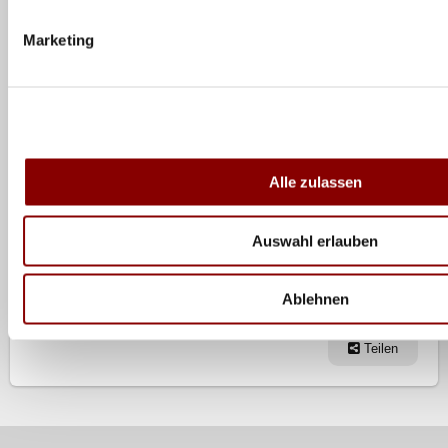
ob die Männer noch den "Umweg" über den Continental
Marketing
Cup, eine zweite Qualifikationsmöglichkeit, gehen
müssen.
Das aktuelle (interne) Olympia-Ranking vor Fortaleza
Alle zulassen
FIVB Olympia-Rangliste Männer
FIVB Olympia-Rangliste Frauen
Auswahl erlauben
Das Frauen-Turnier in Sotchi
Ablehnen
Das Männer-Turnier in Sotchi
Teilen