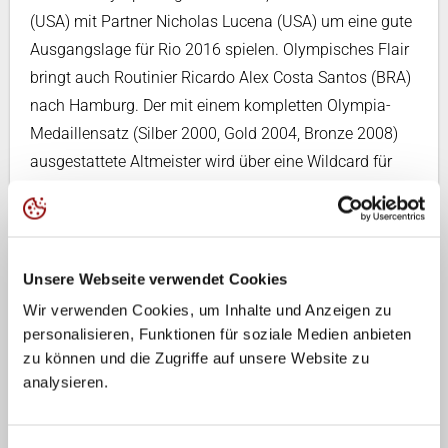
(USA) mit Partner Nicholas Lucena (USA) um eine gute
Ausgangslage für Rio 2016 spielen. Olympisches Flair
bringt auch Routinier Ricardo Alex Costa Santos (BRA)
nach Hamburg. Der mit einem kompletten Olympia-
Medaillensatz (Silber 2000, Gold 2004, Bronze 2008)
ausgestattete Altmeister wird über eine Wildcard für
das Hauptfeld mit dem 21-jährigen Andre Loyola Stein
(BRA) auf Punktejagd gehen. Als weitere Favoriten auf
den Turniersieg beim smart Major Hamburg gehen die
Weltmeister von 2013, Brouwer/Meeuwsen (NED) und
Unsere Webseite verwendet Cookies
die Brasilianer Evandro/Pedro Solberg an den Start.
Wir verwenden Cookies, um Inhalte und Anzeigen zu
personalisieren, Funktionen für soziale Medien anbieten
Der smart Major Hamburg ist das letzte Turnier, das in
zu können und die Zugriffe auf unsere Website zu
das Olympiaqualifikationsranking für die Spiele an der
analysieren.
Copacabana einfließt. Insbesondere für die Teams auf
den hinteren Plätzen ist ein gutes Abschneiden im