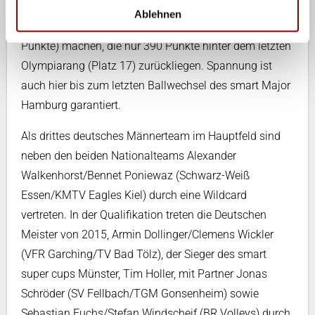
können sich auch noch die auf Position 20
Ablehnen
rangierenden Kanadier Binstock/Schachter (4.040
Punkte) machen, die nur 390 Punkte hinter dem letzten
Olympiarang (Platz 17) zurückliegen. Spannung ist
auch hier bis zum letzten Ballwechsel des smart Major
Hamburg garantiert.
Als drittes deutsches Männerteam im Hauptfeld sind
neben den beiden Nationalteams Alexander
Walkenhorst/Bennet Poniewaz (Schwarz-Weiß
Essen/KMTV Eagles Kiel) durch eine Wildcard
vertreten. In der Qualifikation treten die Deutschen
Meister von 2015, Armin Dollinger/Clemens Wickler
(VFR Garching/TV Bad Tölz), der Sieger des smart
super cups Münster, Tim Holler, mit Partner Jonas
Schröder (SV Fellbach/TGM Gonsenheim) sowie
Sebastian Fuchs/Stefan Windscheif (BR Volleys) durch