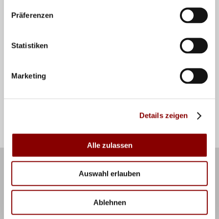
Verein:
Präferenzen
Allianz MTV Stuttgart
Social Media:
Statistiken
Marketing
Antonia Stautz: Die Spätberufene
Teilen
Details zeigen
Alle zulassen
Kontakt
Impressum
Auswahl erlauben
Newsletter
RSS Feed
Datenschutz
Ablehnen