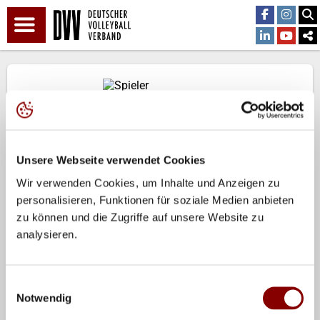
Antonia Stautz
Zur Kaderübersicht
Unsere Webseite verwendet Cookies
Geburtsdatum:
2026.08.08
Wir verwenden Cookies, um Inhalte und Anzeigen zu
personalisieren, Funktionen für soziale Medien anbieten
Geburtsort:
zu können und die Zugriffe auf unsere Website zu
Größe:
analysieren.
180 cm
Position:
Außenangriff
Einwilligungsauswahl
Länderspiele:
Notwendig
66